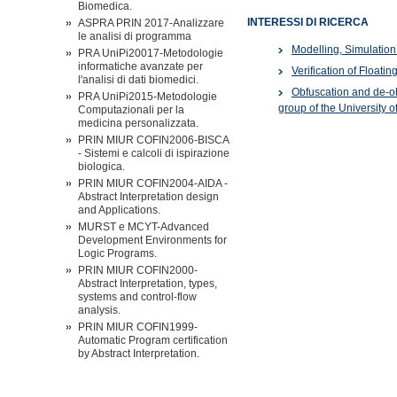
Biomedica.
INTERESSI DI RICERCA
ASPRA PRIN 2017-Analizzare
le analisi di programma
Modelling, Simulation 
PRA UniPi20017-Metodologie
informatiche avanzate per
Verification of Float
l'analisi di dati biomedici.
Obfuscation and de-ob
PRA UniPi2015-Metodologie
group of the University o
Computazionali per la
medicina personalizzata.
PRIN MIUR COFIN2006-BISCA
- Sistemi e calcoli di ispirazione
biologica.
PRIN MIUR COFIN2004-AIDA -
Abstract Interpretation design
and Applications.
MURST e MCYT-Advanced
Development Environments for
Logic Programs.
PRIN MIUR COFIN2000-
Abstract Interpretation, types,
systems and control-flow
analysis.
PRIN MIUR COFIN1999-
Automatic Program certification
by Abstract Interpretation.